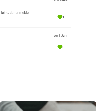
lleine, daher melde
1
vor 1 Jahr
0