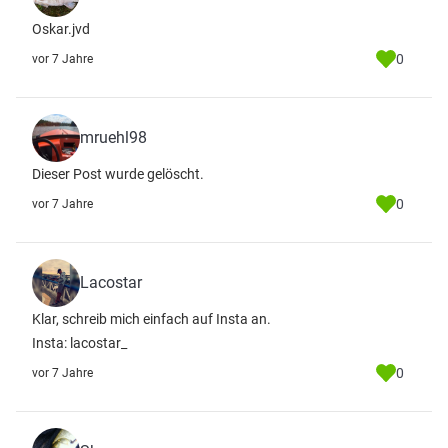
Oskar.jvd
0
vor 7 Jahre
mruehl98
Dieser Post wurde gelöscht.
0
vor 7 Jahre
Lacostar
Klar, schreib mich einfach auf Insta an.
Insta: lacostar_
0
vor 7 Jahre