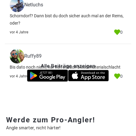
Netluchs
Schorndorf? Dann bist du doch sicher auch mal an der Rems,
oder?
0
vor 4 Jahre
Ruffy89
Alle Beiträge anzeigen
Bis dato noch nicht, nur herrenbach bissel materialschlacht
0
vor 4 Jahre
Werde zum Pro-Angler!
Angle smarter, nicht härter!