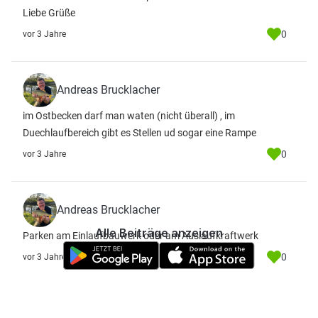
Liebe Grüße
0
vor 3 Jahre
Andreas Brucklacher
im Ostbecken darf man waten (nicht überall) , im
Duechlaufbereich gibt es Stellen ud sogar eine Rampe
0
vor 3 Jahre
Andreas Brucklacher
Alle Beiträge anzeigen
Parken am Einlaufbauwerk oder am Auslaufkraftwerk
0
vor 3 Jahre