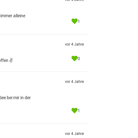
immer alleine
1
vor 4 Jahre
0
ffen ✌️
vor 4 Jahre
ee bei mir in der
1
vor 4 Jahre