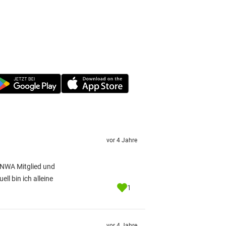
vor 4 Jahre
. NWA Mitglied und
ll bin ich alleine
1
vor 4 Jahre