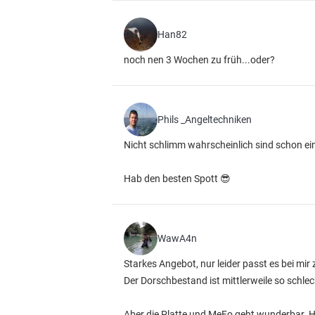
Han82
noch nen 3 Wochen zu früh...oder?
Phils _Angeltechniken
Nicht schlimm wahrscheinlich sind schon ei
Hab den besten Spott 😎
WawA4n
Starkes Angebot, nur leider passt es bei mir z
Der Dorschbestand ist mittlerweile so schl
Aber die Platte und MeFo geht wunderbar. H