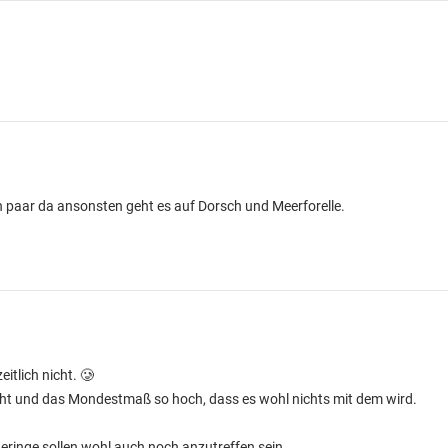
n paar da ansonsten geht es auf Dorsch und Meerforelle.
eitlich nicht. 🥲
echt und das Mondestmaß so hoch, dass es wohl nichts mit dem wird.
eringe sollen wohl auch noch anzutreffen sein.