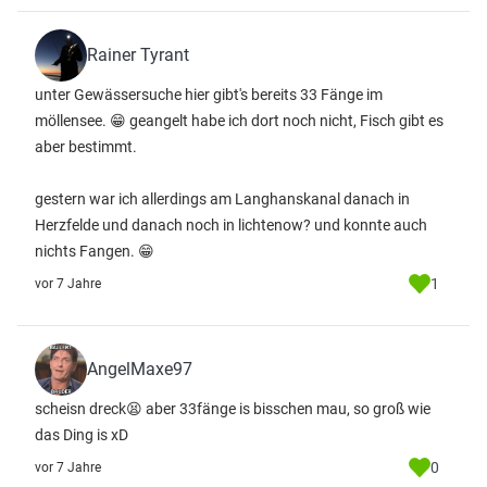
Rainer Tyrant
unter Gewässersuche hier gibt's bereits 33 Fänge im
möllensee. 😁 geangelt habe ich dort noch nicht, Fisch gibt es
aber bestimmt.
gestern war ich allerdings am Langhanskanal danach in
Herzfelde und danach noch in lichtenow? und konnte auch
nichts Fangen. 😁
1
vor 7 Jahre
AngelMaxe97
scheisn dreck😫 aber 33fänge is bisschen mau, so groß wie
das Ding is xD
0
vor 7 Jahre