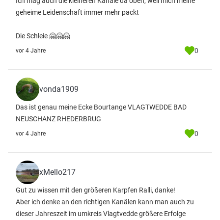
Ich mag auch die kleineren Kanäle da oben, weil mich meine
geheime Leidenschaft immer mehr packt
Die Schleie 🤗🤗🤗
0
vor 4 Jahre
vonda1909
Das ist genau meine Ecke Bourtange VLAGTWEDDE BAD
NEUSCHANZ RHEDERBRUG
0
vor 4 Jahre
xMello217
Gut zu wissen mit den größeren Karpfen Ralli, danke!
Aber ich denke an den richtigen Kanälen kann man auch zu
dieser Jahreszeit im umkreis Vlagtvedde größere Erfolge