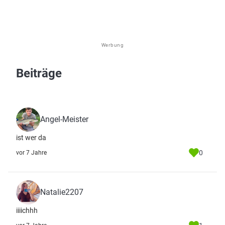
Werbung
Beiträge
Angel-Meister
ist wer da
0
vor 7 Jahre
Natalie2207
iiiichhh