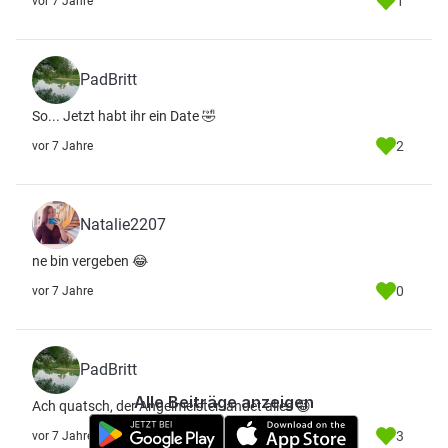
1
vor 7 Jahre
PadBritt
So... Jetzt habt ihr ein Date 🤣
2
vor 7 Jahre
Natalie2207
ne bin vergeben 😂
0
vor 7 Jahre
PadBritt
Alle Beiträge anzeigen
Ach quatsch, der Angelmeister landet alles 😁
3
vor 7 Jahre