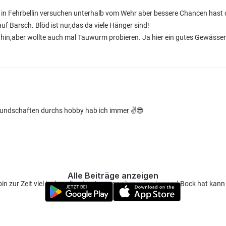
l in Fehrbellin versuchen unterhalb vom Wehr aber bessere Chancen hast
uf Barsch. Blöd ist nur,das da viele Hänger sind!
in,aber wollte auch mal Tauwurm probieren. Ja hier ein gutes Gewässer z
reundschaften durchs hobby hab ich immer ✌😎
Alle Beiträge anzeigen
bin zur Zeit viel im havelland unterwegs aber wenn jemand Bock hat kann