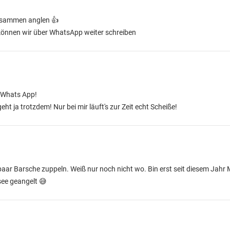
zusammen anglen 👍
können wir über WhatsApp weiter schreiben
i Whats App!
eht ja trotzdem! Nur bei mir läuft's zur Zeit echt Scheiße!
n paar Barsche zuppeln. Weiß nur noch nicht wo. Bin erst seit diesem Jahr 
see geangelt 😅