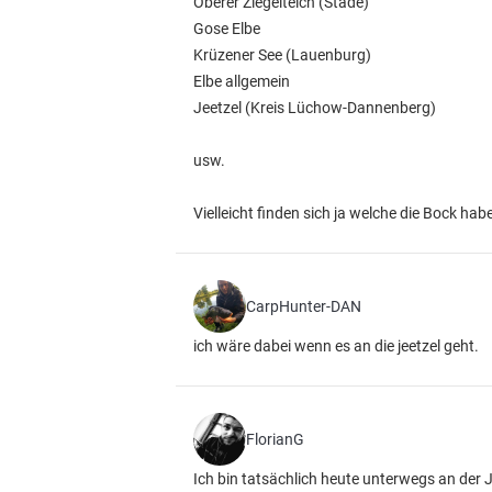
Oberer Ziegelteich (Stade)
Gose Elbe
Krüzener See (Lauenburg)
Elbe allgemein
Jeetzel (Kreis Lüchow-Dannenberg)
usw.
Vielleicht finden sich ja welche die Bock hab
CarpHunter-DAN
ich wäre dabei wenn es an die jeetzel geht.
FlorianG
Ich bin tatsächlich heute unterwegs an der 