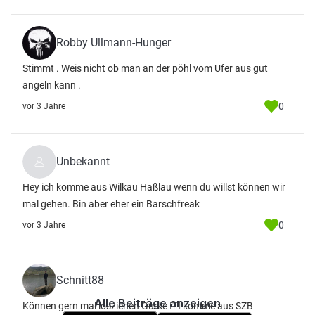
Robby Ullmann-Hunger
Stimmt . Weis nicht ob man an der pöhl vom Ufer aus gut
angeln kann .
0
vor 3 Jahre
Unbekannt
Hey ich komme aus Wilkau Haßlau wenn du willst können wir
mal gehen. Bin aber eher ein Barschfreak
0
vor 3 Jahre
Schnitt88
Alle Beiträge anzeigen
Können gern mal losziehen Gurke 👍🏻 komme aus SZB