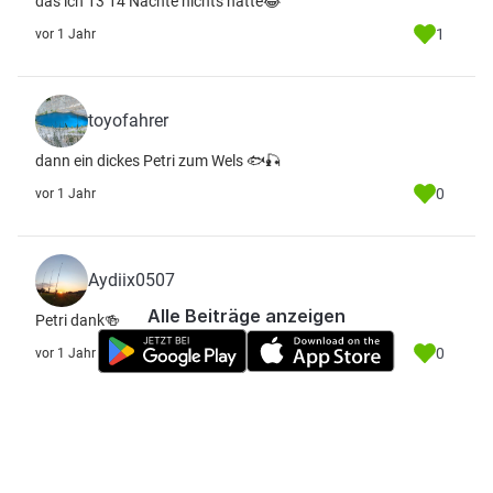
das ich 13 14 Nächte nichts hatte😂
1
vor 1 Jahr
toyofahrer
dann ein dickes Petri zum Wels 🐟🎣
0
vor 1 Jahr
Aydiix0507
Alle Beiträge anzeigen
Petri dank🍻
0
vor 1 Jahr