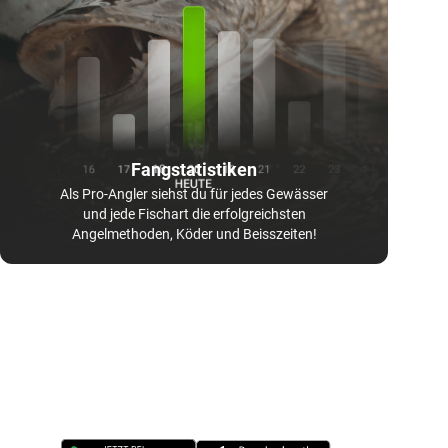
Fangstatistiken
Als Pro-Angler siehst du für jedes Gewässer
und jede Fischart die erfolgreichsten
Angelmethoden, Köder und Beisszeiten!