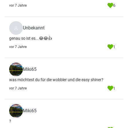
6
vor 7 Jahre
Unbekannt
genau so ist es...😂😂👍
1
vor 7 Jahre
Miki65
was möchtest du für die wobbler und die easy shiner?
1
vor 7 Jahre
Miki65
?