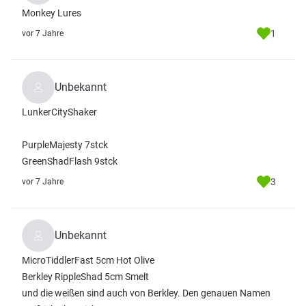
Monkey Lures
1
vor 7 Jahre
Unbekannt
LunkerCityShaker
PurpleMajesty 7stck
GreenShadFlash 9stck
3
vor 7 Jahre
Unbekannt
MicroTiddlerFast 5cm Hot Olive
Berkley RippleShad 5cm Smelt
und die weißen sind auch von Berkley. Den genauen Namen