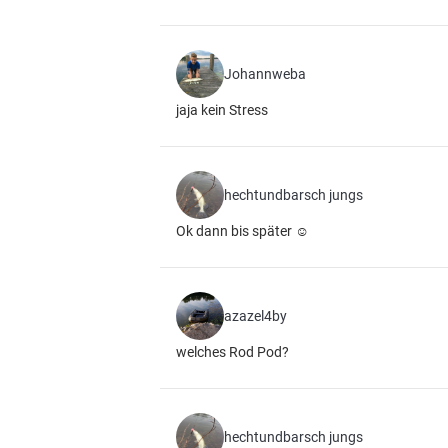
Johannweba
jaja kein Stress
hechtundbarsch jungs
Ok dann bis später ☺️
azazel4by
welches Rod Pod?
hechtundbarsch jungs