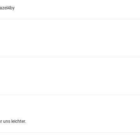
zazel4by
r uns leichter.