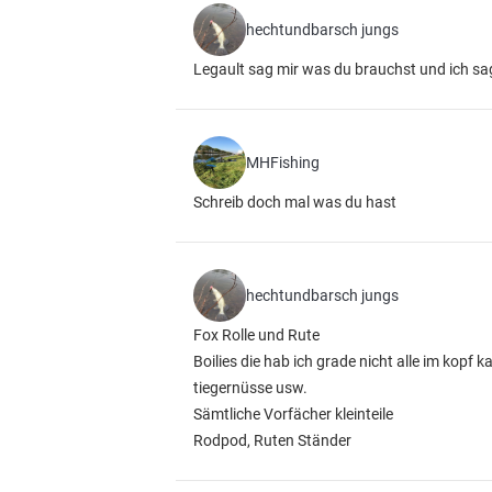
hechtundbarsch jungs
Legault sag mir was du brauchst und ich sag
MHFishing
Schreib doch mal was du hast
hechtundbarsch jungs
Fox Rolle und Rute
Boilies die hab ich grade nicht alle im kopf 
tiegernüsse usw.
Sämtliche Vorfächer kleinteile
Rodpod, Ruten Ständer