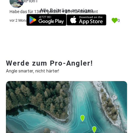
xFlori1
Alle Beiträge anzeigen
Habe das für 1367€ gekauft + 59€ für die Mount
0
vor 2 Monate
Werde zum Pro-Angler!
Angle smarter, nicht härter!