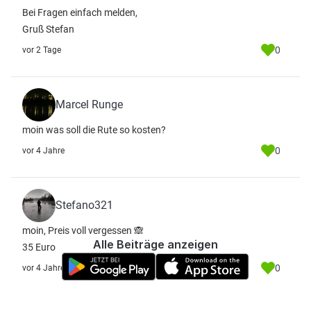
Bei Fragen einfach melden,
Gruß Stefan
0
vor 2 Tage
Marcel Runge
moin was soll die Rute so kosten?
0
vor 4 Jahre
Stefano321
moin, Preis voll vergessen 🙈
Alle Beiträge anzeigen
35 Euro
0
vor 4 Jahre