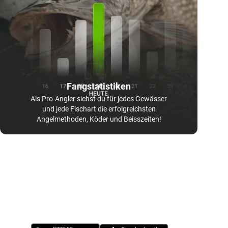
Fangstatistiken
Als Pro-Angler siehst du für jedes Gewässer
und jede Fischart die erfolgreichsten
Angelmethoden, Köder und Beisszeiten!