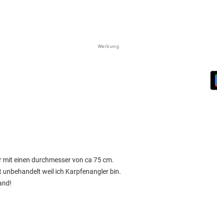
Werbung
er mit einen durchmesser von ca 75 cm.
t unbehandelt weil ich Karpfenangler bin.
and!