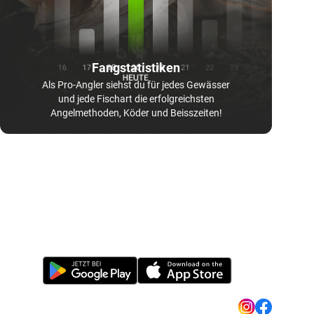
Fangstatistiken
Als Pro-Angler siehst du für jedes Gewässer
und jede Fischart die erfolgreichsten
Angelmethoden, Köder und Beisszeiten!