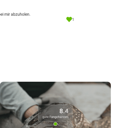
bei mir abzuholen.
1