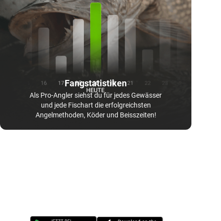
Fangstatistiken
Als Pro-Angler siehst du für jedes Gewässer
und jede Fischart die erfolgreichsten
Angelmethoden, Köder und Beisszeiten!