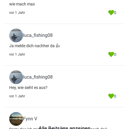
wie mach mas
0
vor 1 Jahr
luca_fishing08
Ja melde dich nachher da 👍
0
vor 1 Jahr
luca_fishing08
Hey, wie sieht es aus?
0
vor 1 Jahr
Fynn V
Alle Beiträge anzeigen