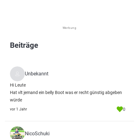
Werbung
Beiträge
Unbekannt
Hi Leute
Hat vlt jemand ein belly Boot was er recht günstig abgeben
würde
0
vor 1 Jahr
NicoSchuki