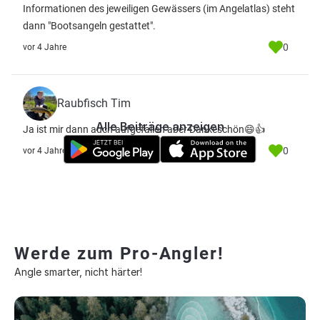
Informationen des jeweiligen Gewässers (im Angelatlas) steht
dann "Bootsangeln gestattet".
0
vor 4 Jahre
Raubfisch Tim
Alle Beiträge anzeigen
Ja ist mir dann auch aufgefallen aber Dankeschön😄👍
0
vor 4 Jahre
Werde zum Pro-Angler!
Angle smarter, nicht härter!