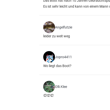
Das Boot hat nach 10 Jahren Gebrauchtspu
Es ist sehr leicht und kann von einem Mann 
Angelfutzie
leider zu weit weg
Jopro4411
Wo liegt das Boot?
Olli.Klee
🤦🤦🤦