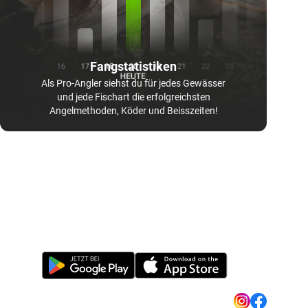
Fangstatistiken
Als Pro-Angler siehst du für jedes Gewässer
und jede Fischart die erfolgreichsten
Angelmethoden, Köder und Beisszeiten!