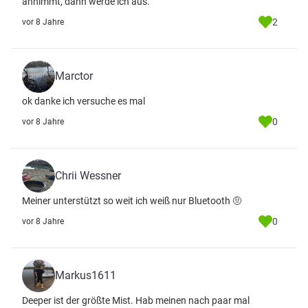
annimmt, dann werde ich aus.
2
vor 8 Jahre
Marctor
ok danke ich versuche es mal
0
vor 8 Jahre
Chrii Wessner
Meiner unterstützt so weit ich weiß nur Bluetooth 🤨
0
vor 8 Jahre
Markus1611
Deeper ist der größte Mist. Hab meinen nach paar mal