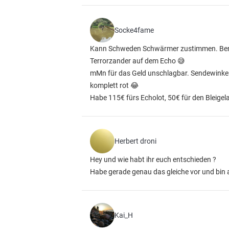
Socke4fame
Kann Schweden Schwärmer zustimmen. Benut
Terrorzander auf dem Echo 😅
mMn für das Geld unschlagbar. Sendewinkel 
komplett rot 😂
Habe 115€ fürs Echolot, 50€ für den Bleigel
Herbert droni
Hey und wie habt ihr euch entschieden ?
Habe gerade genau das gleiche vor und bin 
Kai_H