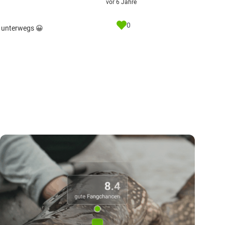
vor 6 Jahre
0
st unterwegs 😀