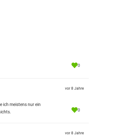
0
vor 8 Jahre
e ich meistens nur ein
0
ichts.
vor 8 Jahre