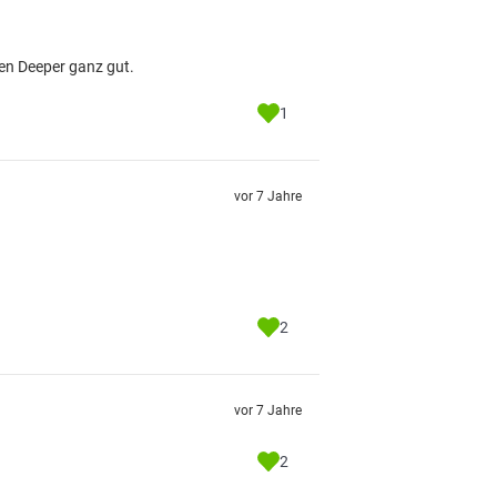
den Deeper ganz gut.
1
vor 7 Jahre
2
vor 7 Jahre
2