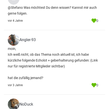
@Stefano Was möchtest Du denn wissen? Kannst mir auch
gerne folgen.
0
vor 4 Jahre
Angler-93
moin,
Ich weiß nicht, ob das Thema noch aktuell ist, ich habe
kürzliche folgende Echolot + geberhalterung gefunden:
(Link
nur für registrierte Mitglieder sichtbar)
hat die zufällig jemand?
0
vor 3 Jahre
NoDuck