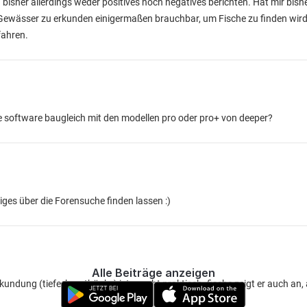
 bisher allerdings weder positives noch negatives berichten. Hat mir bishe
 Gewässer zu erkunden einigermaßen brauchbar, um Fische zu finden wird
fahren.
e software baugleich mit den modellen pro oder pro+ von deeper?
iges über die Forensuche finden lassen :)
Alle Beiträge anzeigen
ndung (tiefe, krautbänke) ist er echt praktisch. fische zeigt er auch an, 