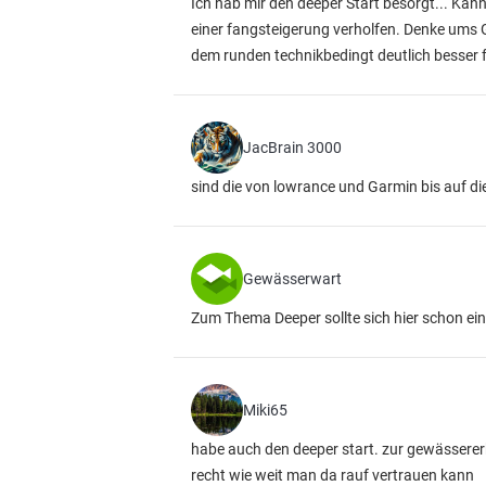
Ich hab mir den deeper Start besorgt... Kann
einer fangsteigerung verholfen. Denke ums
dem runden technikbedingt deutlich besser 
JacBrain 3000
sind die von lowrance und Garmin bis auf di
Gewässerwart
Zum Thema Deeper sollte sich hier schon ein
Miki65
habe auch den deeper start. zur gewässererku
recht wie weit man da rauf vertrauen kann