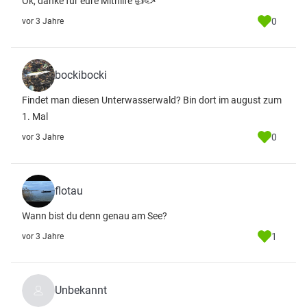
Ok, danke für eure Mithilfe 👍🐟
0
vor 3 Jahre
bockibocki
Findet man diesen Unterwasserwald? Bin dort im august zum
1. Mal
0
vor 3 Jahre
flotau
Wann bist du denn genau am See?
1
vor 3 Jahre
Unbekannt