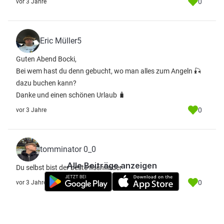
0
vor 3 Jahre
Eric Müller5
Guten Abend Bocki,
Bei wem hast du denn gebucht, wo man alles zum Angeln 🎣
dazu buchen kann?
Danke und einen schönen Urlaub 🧳
0
vor 3 Jahre
tomminator 0_0
Alle Beiträge anzeigen
Du selbst bist der beste fischfinder
0
vor 3 Jahre