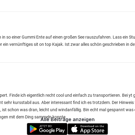
en in so einer Gummi Ente auf einen großen See rauszufahren. Lass ein S
er ein vernünftiges sit on top Kajak. Ist zwar alles schön geschrieben in 
pert. Finde ich eigentlich recht cool und einfach zu transportieren. Bei yt 
ht sehr kursstabil aus. Aber interessant find ich es trotzdem. Der Hinwei
, ist schon was dran, leicht und windanfällig. Bin echt mal gespannt was
rungen mit dem Ding sammeln konnte.
Alle Beiträge anzeigen