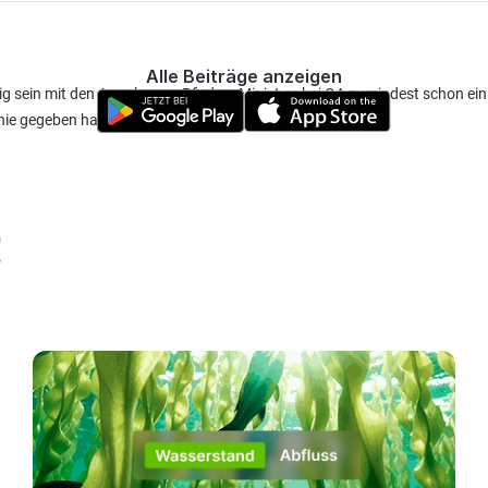
Alle Beiträge anzeigen
g sein mit den Angaben zu Pfaden. Mir ist es bei OA zumindest schon ein
nie gegeben hat. Ist aber die Ausnahme.
!