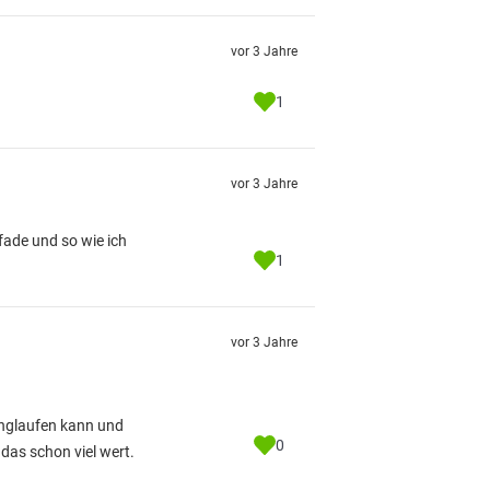
vor 3 Jahre
1
vor 3 Jahre
fade und so wie ich
1
vor 3 Jahre
anglaufen kann und
0
das schon viel wert.