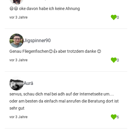
😃😃 oke davon habe ich keine Ahnung
0
vor 3 Jahre
Jigspinner90
Genau Fliegenfischen😊👍 aber trotzdem danke 😊
0
vor 3 Jahre
Aurä
servus, schau dich mal bei adh auf der Internetseite um....
oder am besten da einfach mal anrufen die Beratung dort ist
sehr gut
6
vor 3 Jahre