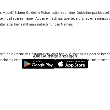
s Modell( Schnur Guideline Präsentation) auf einer Guideline lpxe klasse3 
 sehr geil aber in meinen Augen einfach nur überteuert für so eine primitiv
hälter aber hier zahlt man einfach nur den Namen.
für die Treene im Oberlauf klein ,aber fein .Die Rolle muss jeder selber se
Alle Beiträge anzeigen
 fische mit einer Orvis oder Vision Klasse 4 /5 und habe dazu eine passend
!