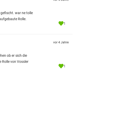
gefischt. war ne tolle
 aufgebaute Rolle.
1
vor 4 Jahre
hen ob er sich die
e Rolle von Vossler
1