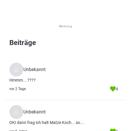
Werbung
Beiträge
Unbekannt
Hmmm....????
4
vor 2 Tage
Unbekannt
OKI dann frag ich halt Matze Koch... so....