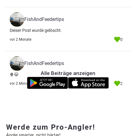
FishAndFeedertips
Dieser Post wurde gelöscht.
0
vor 2 Monate
FishAndFeedertips
Alle Beiträge anzeigen
🍿😂
2
vor 2 Monate
Werde zum Pro-Angler!
Angle smarter, nicht härter!