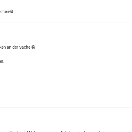
ischen😅
aken an der Sache 😁
en.