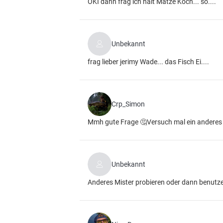
OKI dann frag ich halt Matze Koch... so....
Unbekannt
frag lieber jerimy Wade... das Fisch Ei....
Crp_Simon
Mmh gute Frage 🤔Versuch mal ein anderes m
Unbekannt
Anderes Mister probieren oder dann benutze