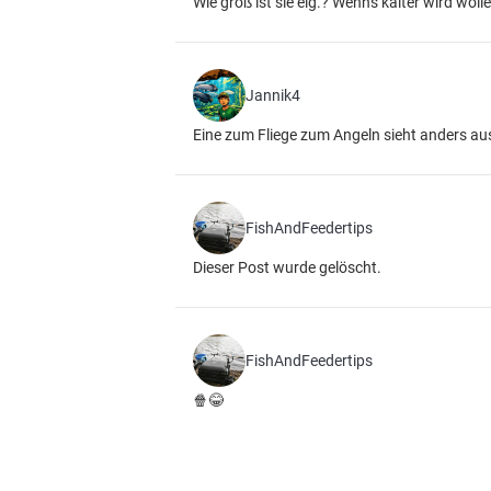
Wie groß ist sie eig.? Wenns kälter wird wol
Jannik4
Eine zum Fliege zum Angeln sieht anders aus
FishAndFeedertips
Dieser Post wurde gelöscht.
FishAndFeedertips
🍿😂