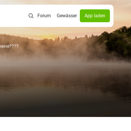
Forum
Gewässer
App laden
 keine????