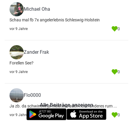
Michael Oha
Schau mal fb 7x angelerlebnis Schleswig-Holstein
0
vor 9 Jahre
Zander Frak
Forellen See?
0
vor 9 Jahre
Flo0000
Alle Beiträge anzeigen
Ja zb. da schwimmt ja meistens auch noch anderes rum ...
0
vor 9 Jahre