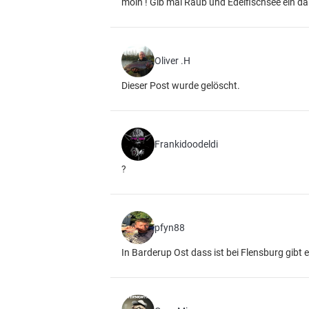
moin ! Gib mal Raub und Edelfischsee ein da 
Oliver .H
Dieser Post wurde gelöscht.
Frankidoodeldi
?
pfyn88
In Barderup Ost dass ist bei Flensburg gibt e