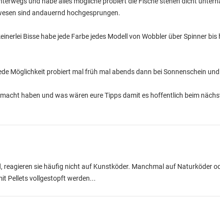
nterwegs und habe alles mögliche probiert die Fische stehen dicht unterh
ewesen sind andauernd hochgesprungen.
keinerlei Bisse habe jede Farbe jedes Modell von Wobbler über Spinner bi
de Möglichkeit probiert mal früh mal abends dann bei Sonnenschein und
emacht haben und was wären eure Tipps damit es hoffentlich beim nächs
nd, reagieren sie häufig nicht auf Kunstköder. Manchmal auf Naturköder 
it Pellets vollgestopft werden...