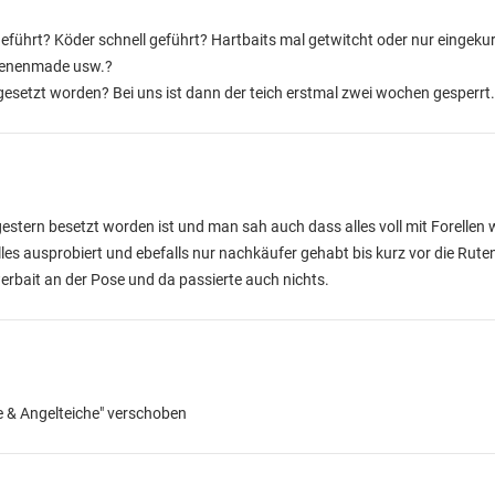
ührt? Köder schnell geführt? Hartbaits mal getwitcht oder nur eingekur
bienenmade usw.?
 gesetzt worden? Bei uns ist dann der teich erstmal zwei wochen gesperrt.
stern besetzt worden ist und man sah auch dass alles voll mit Forellen
lles ausprobiert und ebefalls nur nachkäufer gehabt bis kurz vor die Rut
werbait an der Pose und da passierte auch nichts.
e & Angelteiche" verschoben