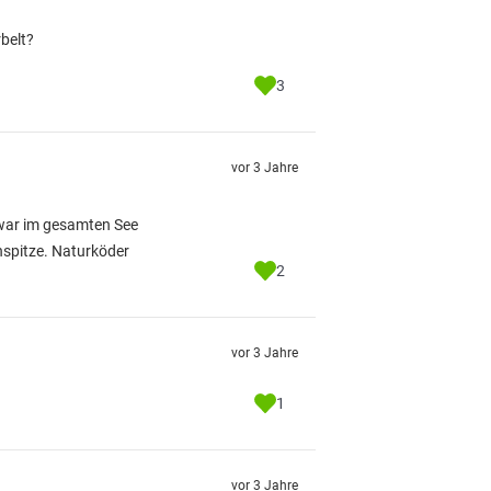
belt?
3
vor 3 Jahre
 war im gesamten See
enspitze. Naturköder
2
vor 3 Jahre
1
vor 3 Jahre