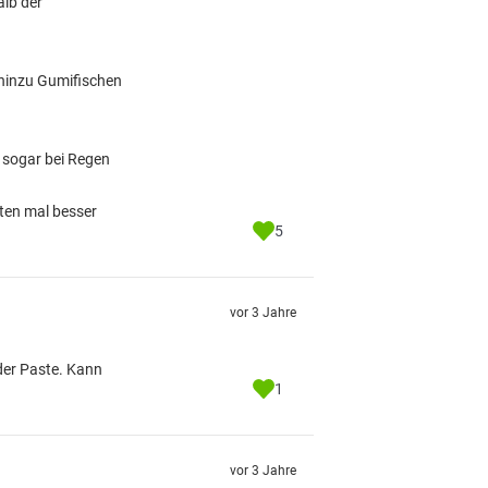
alb der
s hinzu Gumifischen
 sogar bei Regen
ten mal besser
5
vor 3 Jahre
oder Paste. Kann
1
vor 3 Jahre