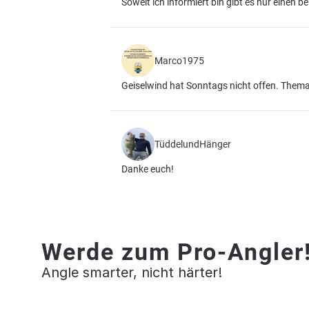
Soweit ich informiert bin gibt es nur einen be
Marco1975
Geiselwind hat Sonntags nicht offen. Themar 
TüddelundHänger
Danke euch!
Werde zum Pro-Angler
Angle smarter, nicht härter!