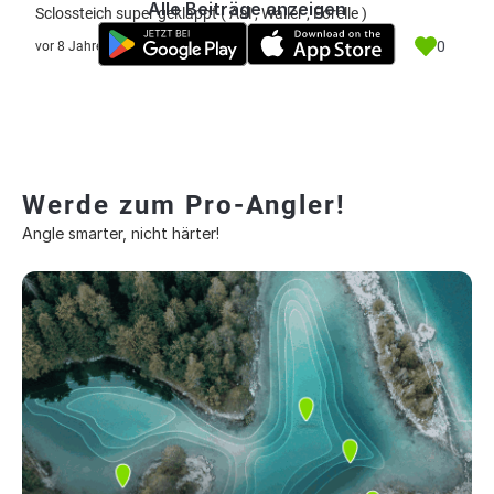
Alle Beiträge anzeigen
Sclossteich super geklappt ( Aal , Waller , Forelle )
0
vor 8 Jahre
Werde zum Pro-Angler!
Angle smarter, nicht härter!