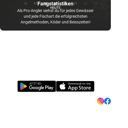
Fangstatistiken
Als Pro-Angler siehst du für jedes Gewässer
und jede Fischart die erfolgreichsten
Angelmethoden, Köder und Beisszeiten!