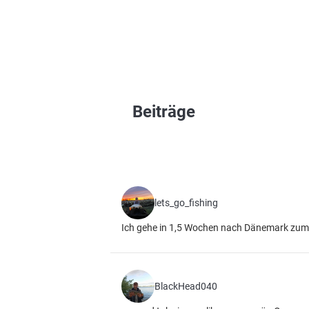
Beiträge
lets_go_fishing
Ich gehe in 1,5 Wochen nach Dänemark zum ox
BlackHead040