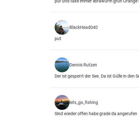
pur und take immer librawurm grün Orange 
BlackHead040
put
Dennis Rutzen
Der ist gesperrt der See. Da ist Gülle in den
lets_go_fishing
Sind wieder offen habe grade da angerufen