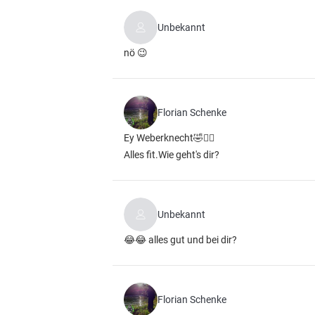
Unbekannt
nö 😉
Florian Schenke
Ey Weberknecht🤣✋🏻
Alles fit.Wie geht's dir?
Unbekannt
😂😂 alles gut und bei dir?
Florian Schenke