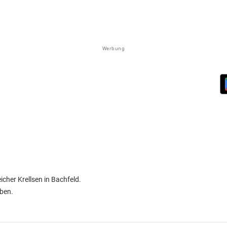
Werbung
cher Krellsen in Bachfeld.
eben.