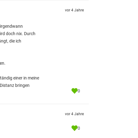
vor 4 Jahre
h irgendwann
ird doch nix. Durch
gt, die ich
en.
ständig einer in meine
Distanz bringen
0
vor 4 Jahre
0