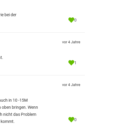
e bei der
0
vor 4 Jahre
t.
1
vor 4 Jahre
auch in 10 -15M
ch oben bringen. Wenn
ch nicht das Problem
0
g kommt.