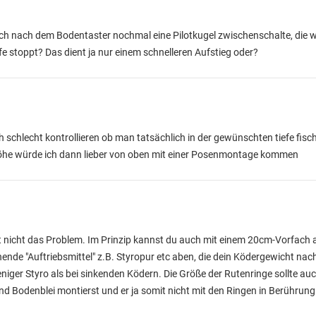
ich nach dem Bodentaster nochmal eine Pilotkugel zwischenschalte, die wi
e stoppt? Das dient ja nur einem schnelleren Aufstieg oder?
h schlecht kontrollieren ob man tatsächlich in der gewünschten tiefe fisch
Höhe würde ich dann lieber von oben mit einer Posenmontage kommen
t nicht das Problem. Im Prinzip kannst du auch mit einem 20cm-Vorfach 
ende "Auftriebsmittel" z.B. Styropur etc aben, die dein Ködergewicht na
iger Styro als bei sinkenden Ködern. Die Größe der Rutenringe sollte au
nd Bodenblei montierst und er ja somit nicht mit den Ringen in Berührun