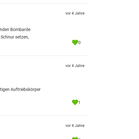
vor 4 Jahre
nkenden Bombarde
 Schnur setzen,
0
vor 4 Jahre
tigen Auftriebskörper
1
vor 4 Jahre