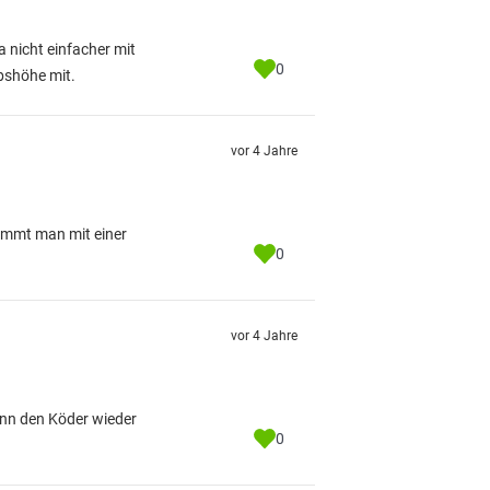
a nicht einfacher mit
0
bshöhe mit.
vor 4 Jahre
kommt man mit einer
0
vor 4 Jahre
nn den Köder wieder
0