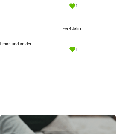
1
vor 4 Jahre
gt man und an der
1