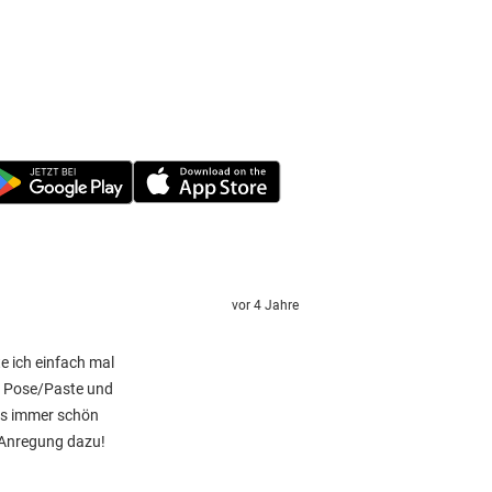
vor 4 Jahre
e ich einfach mal
it Pose/Paste und
 es immer schön
e Anregung dazu!