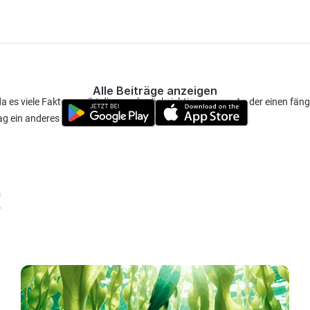
Alle Beiträge anzeigen
da es viele Faktoren gibt die man berücksichtigen muss. An der einen fän
ag ein anderes beissverhalten zeigt bei den Fischen. 😉👍
!