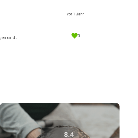
vor 1 Jahr
0
en sind .