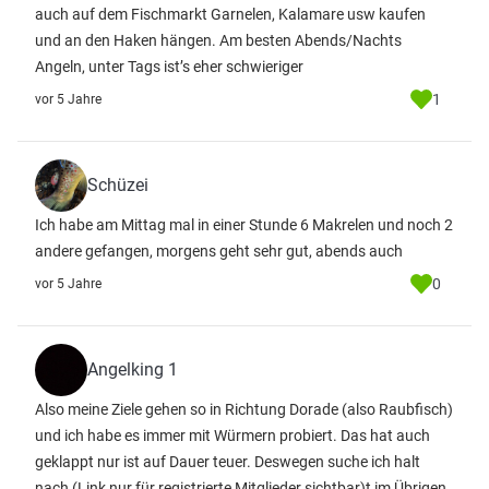
auch auf dem Fischmarkt Garnelen, Kalamare usw kaufen
und an den Haken hängen. Am besten Abends/Nachts
Angeln, unter Tags ist’s eher schwieriger
1
vor 5 Jahre
Schüzei
Ich habe am Mittag mal in einer Stunde 6 Makrelen und noch 2
andere gefangen, morgens geht sehr gut, abends auch
0
vor 5 Jahre
Angelking 1
Also meine Ziele gehen so in Richtung Dorade (also Raubfisch)
und ich habe es immer mit Würmern probiert. Das hat auch
geklappt nur ist auf Dauer teuer. Deswegen suche ich halt
nach
(Link nur für registrierte Mitglieder sichtbar)
t im Übrigen