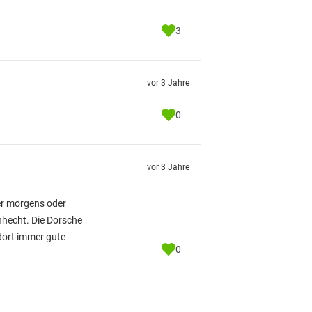
3
vor 3 Jahre
0
vor 3 Jahre
er morgens oder
nhecht. Die Dorsche
 dort immer gute
0