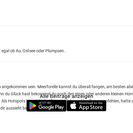
p! egal ob Au, Ostsee oder Plumpsen..
en angekommen sein. Meerforelle kannst du überall fangen, am besten ab
enn du Glück hast bekommst du noch den einen oder anderen kleinen Hor
Alle Beiträge anzeigen
in. Als Hotspots kann ich dir alles westlich von Nordborg empfehlen, hatte
 dir aussieht bin in ein paar Tagen auch da. Beste Grüße