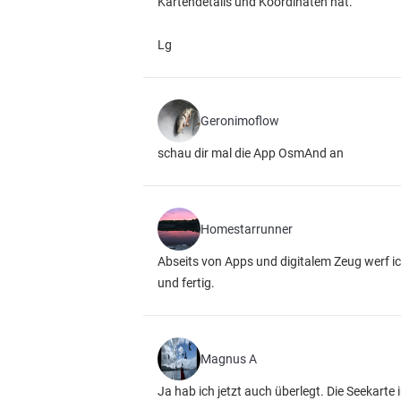
Kartendetails und Koordinaten hat.
Lg
Geronimoflow
schau dir mal die App OsmAnd an
Homestarrunner
Abseits von Apps und digitalem Zeug werf i
und fertig.
Magnus A
Ja hab ich jetzt auch überlegt. Die Seekart